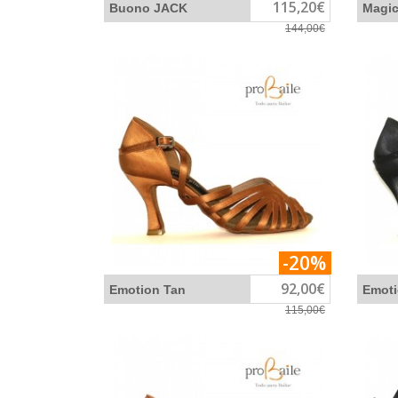
115,20€
Buono JACK
Magi
144,00€
-20%
92,00€
Emotion Tan
Emoti
115,00€