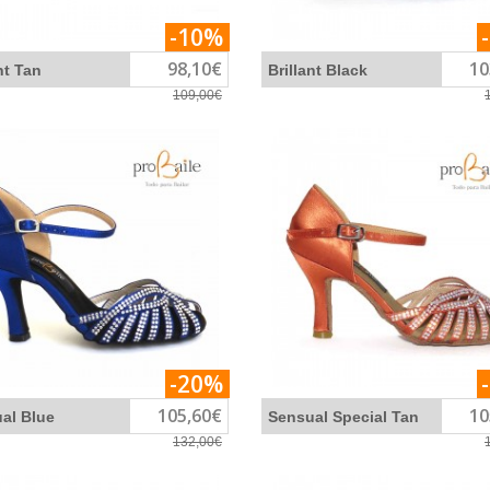
-10%
98,10€
10
nt Tan
Brillant Black
109,00€
-20%
105,60€
10
al Blue
Sensual Special Tan
132,00€