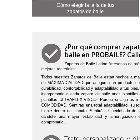
Cómo elegir la talla de tus
zapatos de baile
¿Por qué comprar
zapat
baile
en PROBAILE? Cali
Zapatos de Baile Latino
Artesanos de máxi
mejores materiales
Todos nuestros
Zapatos de Baile
estan hechos a man
de MÁXIMA CALIDAD que aseguren un producto con 
durabilidad, confortabilidad y adaptabilidad a tus pie
incorporando a cada zapato de baile unas plantilla
plantillas ULTRAFLEX-VISCO. Porque si algo es im
COMODIDAD. Sentirás una total adaptabilidad, sujecc
tu pie dentro del zapato. Sentirás el acolchado de 
dandote una mayor estabilidad y amortiguación
comprobarlo..
Trato personalizado y d