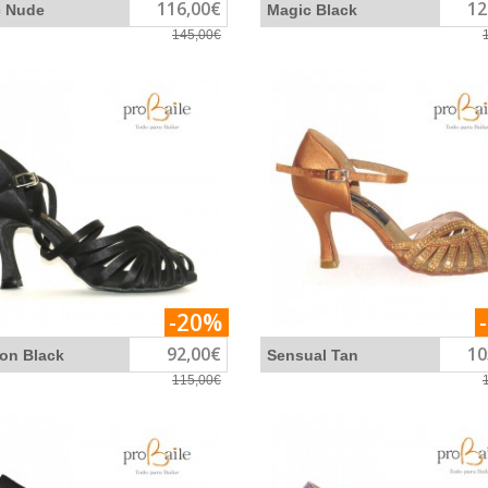
116,00€
12
c Nude
Magic Black
145,00€
-20%
92,00€
10
on Black
Sensual Tan
115,00€