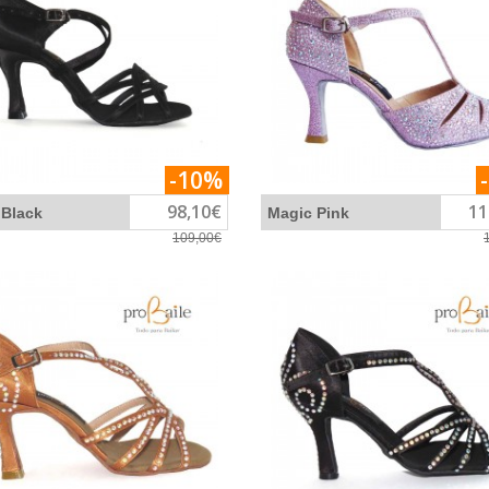
-10%
98,10€
11
 Black
Magic Pink
109,00€