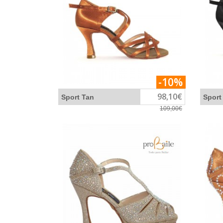
-10%
98,10€
Sport Tan
Sport
109,00€