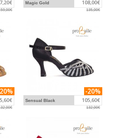
7,20€
108,00€
Magic Gold
159,00€
135,00€
-20%
-20%
5,60€
105,60€
Sensual Black
132,00€
132,00€