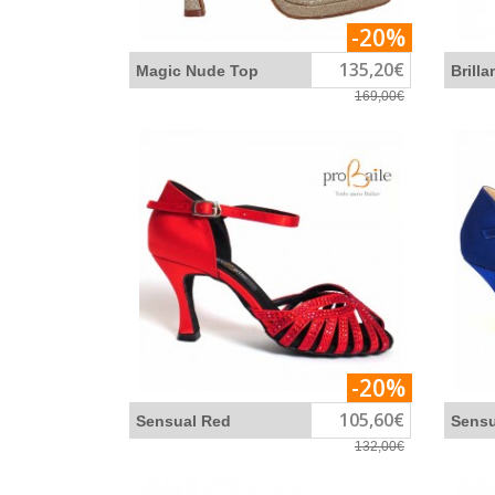
-20%
135,20€
Magic Nude Top
Brilla
169,00€
-20%
105,60€
Sensual Red
Sensu
132,00€