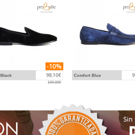
-10%
98,10€
9
 Black
Comfort Blue
109,00€