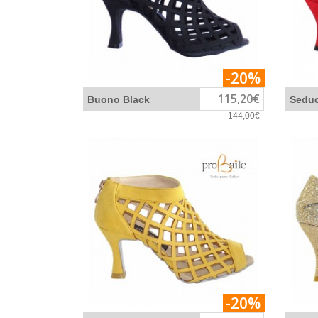
-20%
115,20€
Buono Black
Seduc
144,00€
-20%