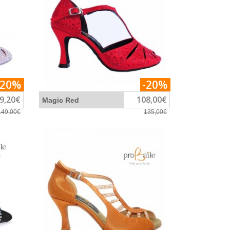
-20%
-20%
9,20€
108,00€
Magic Red
149,00€
135,00€