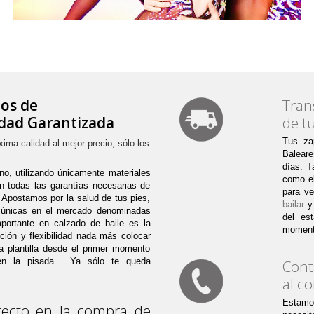
os de
Tran
dad Garantizada
de t
Tus za
ma calidad al mejor precio, sólo los
Baleare
días. T
o, utilizando únicamente materiales
como el
todas las garantías necesarias de
para v
s. Apostamos por la salud de tus pies,
bailar
y 
s únicas en el mercado denominadas
del es
portante en calzado de baile es la
moment
ión y flexibilidad nada más colocar
la plantilla desde el primer momento
 en la pisada. Ya sólo te queda
Cont
al c
Estamo
irecto en la compra de