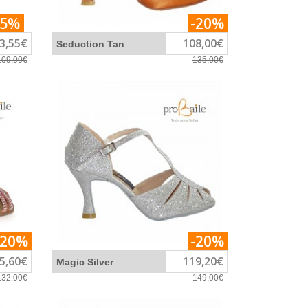
-5%
-20%
3,55€
108,00€
Seduction Tan
109,00€
135,00€
-20%
-20%
5,60€
119,20€
Magic Silver
132,00€
149,00€