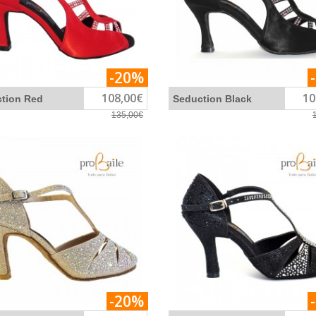
-20%
108,00€
10
tion Red
Seduction Black
135,00€
-20%