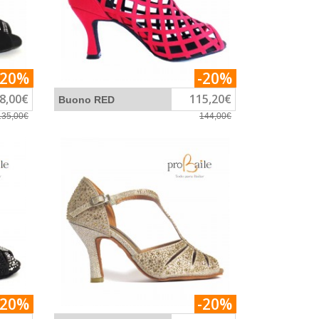
-20%
-20%
8,00€
115,20€
Buono RED
135,00€
144,00€
-20%
-20%