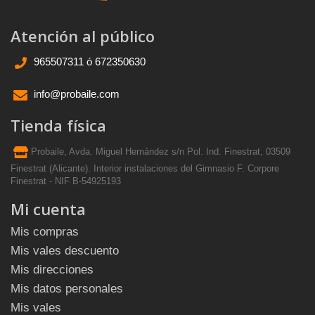
Atención al público
965507311 ó 672350630
info@probaile.com
Tienda física
Probaile, Avda. Miguel Hernández s/n Pol. Ind. Finestrat, 03509
Finestrat (Alicante). Interior instalaciones del Gimnasio F. Corpore
Finestrat - NIF B-54925193
Mi cuenta
Mis compras
Mis vales descuento
Mis direcciones
Mis datos personales
Mis vales