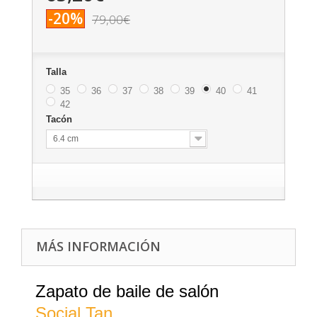
-20%
79,00€
Talla
35
36
37
38
39
40
41
42
Tacón
6.4 cm
MÁS INFORMACIÓN
Zapato de baile de salón
Social Tan