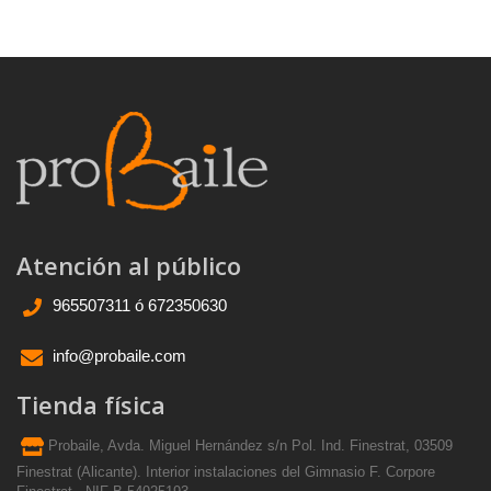
Atención al público
965507311 ó 672350630
info@probaile.com
Tienda física
Probaile, Avda. Miguel Hernández s/n Pol. Ind. Finestrat, 03509
Finestrat (Alicante). Interior instalaciones del Gimnasio F. Corpore