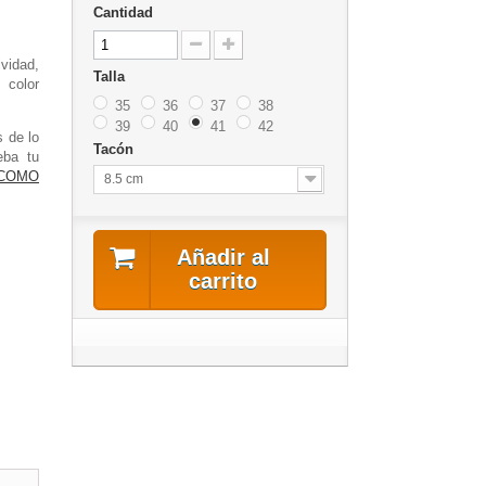
Cantidad
ividad,
Talla
 color
35
36
37
38
39
40
41
42
s de lo
Tacón
eba tu
COMO
8.5 cm
Añadir al
carrito