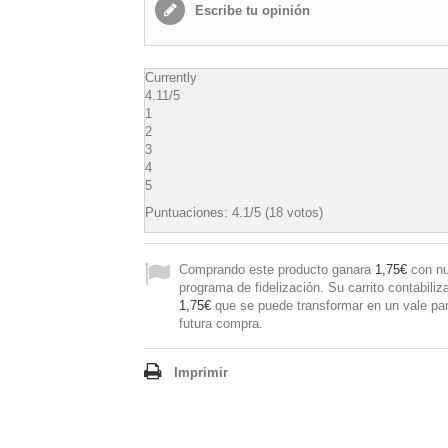
Escribe tu opinión
Currently
4.11/5
1
2
3
4
5
Puntuaciones:
4.1
/5 (18 votos)
Comprando este producto ganara
1,75€
con nu
programa de fidelización. Su carrito contabiliz
1,75€
que se puede transformar en un vale pa
futura compra.
Imprimir