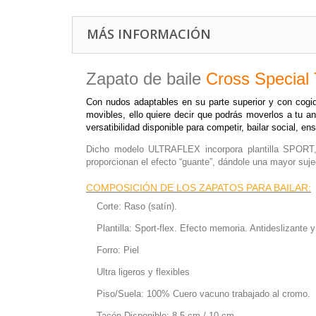
MÁS INFORMACIÓN
Zapato de baile
Cross Special
Con nudos adaptables en su parte superior y con cogid
movibles, ello quiere decir que podrás moverlos a tu a
versatibilidad disponible para competir, bailar social, e
Dicho modelo ULTRAFLEX incorpora plantilla SPORT,
proporcionan el efecto “guante”, dándole una mayor suje
COMPOSICIÓN DE LOS ZAPATOS PARA BAILAR:
Corte: Raso (satín).
Plantilla: Sport-flex. Efecto memoria. Antideslizante y
Forro: Piel
Ultra ligeros y flexibles
Piso/Suela: 100% Cuero vacuno trabajado al cromo.
Tacón Disponible: 8.5 cm / 10 cm