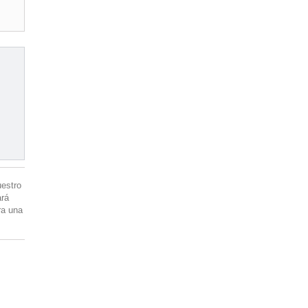
estro
ará
ra una