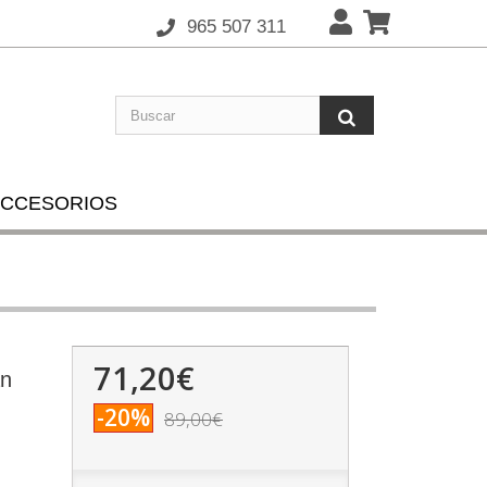
965 507 311
CCESORIOS
71,20€
an
-20%
89,00€