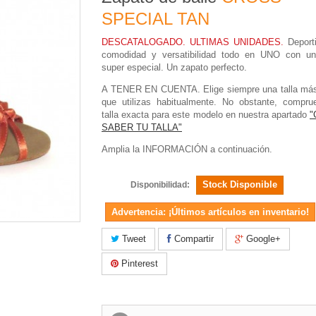
SPECIAL TAN
DESCATALOGADO. ULTIMAS UNIDADES.
Deport
comodidad y versatibilidad todo en UNO con un
super especial. Un zapato perfecto.
A TENER EN CUENTA
. Elige siempre una talla má
que utilizas habitualmente. No obstante, compru
talla exacta para este modelo en nuestra apartado
"
SABER TU TALLA"
Amplia la
INFORMACIÓN
a continuación.
Stock Disponible
Disponibilidad:
Advertencia: ¡Últimos artículos en inventario!
Tweet
Compartir
Google+
Pinterest