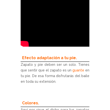
Efecto adaptación a tu pie.
Zapato y pie deben ser un solo. Tienes
que sentir que el zapato es un
guante
en
tu pie. De esa forma disfrutarás del baile
en toda su extensión.
Colores.
Aquí nos sirve el dicho para tus zapatos