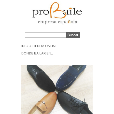
Mocasines de
baile
INICIO
TIENDA ONLINE
DONDE BAILAR EN…
probaile
| May 7, 2018 |
Noticias