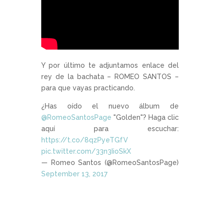
Y por último te adjuntamos enlace del
rey de la bachata – ROMEO SANTOS –
para que vayas practicando.
¿Has oído el nuevo álbum de
@RomeoSantosPage
"Golden"? Haga clic
aquí para escuchar:
https://t.co/8qzPyeTGfV
pic.twitter.com/33n3IioSkX
— Romeo Santos (@RomeoSantosPage)
September 13, 2017